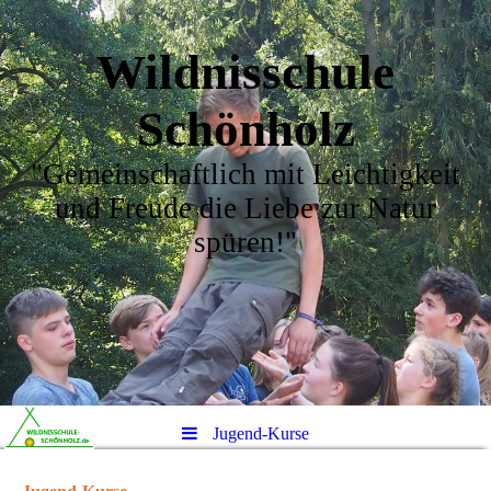
Wildnisschule
Schönholz
"Gemeinschaftlich mit Leichtigkeit
und Freude die Liebe zur Natur
spüren!"
Jugend-Kurse