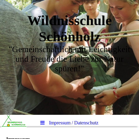
Wildnisschule
Schönholz
"Gemeinschaftlich mit Leichtigkeit
und Freude die Liebe zur Natur
spüren!"
Impressum / Datenschutz